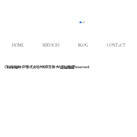
HOME
SERVICES
BLOG
CONTACT
​プライバシーポリシー
Copyright © 株式会社NEO万興 All Rights Reserved.
利用規約
会社概要
人口動態と交通を考慮した利回り高いエ
リアの選び方と課題解決法