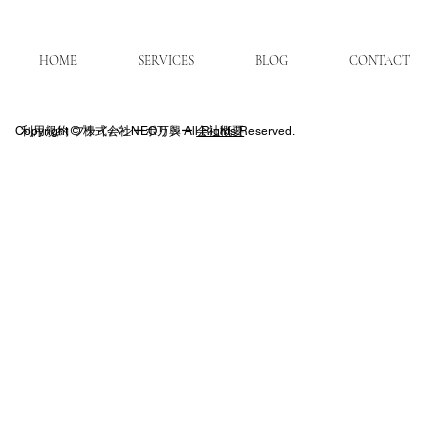
HOME
SERVICES
BLOG
CONTACT
​プライバシーポリシー
Copyright © 株式会社NEO万興 All Rights Reserved.
利用規約
会社概要
人口動態と交通を考慮した利回り高いエ
リアの選び方と課題解決法