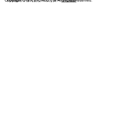
​プライバシーポリシー
Copyright © 株式会社NEO万興 All Rights Reserved.
利用規約
会社概要
人口動態と交通を考慮した利回り高いエ
リアの選び方と課題解決法